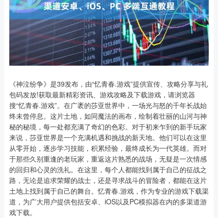
《神泣纷争》是39发布，由“忆青春.游戏”提供宣传、攻略分享与礼
包码发放!获取最新精彩资讯、游戏攻略及下载游戏，请浏览器
搜“忆青春.游戏”。在广袤的莎亚世界中，一场光与怒的千年长战始
终未曾停息。这片土地，如同魔法的画布，绘制着壮丽的山河与神
秘的秘境，每一处都充满了奇幻的色彩。对于初来乍到的新手玩家
来说，莎亚世界是一个充满机遇和挑战的新天地。他们可以在这里
从零开始，逐步学习技能，积累经验，最终成长为一代英雄。而对
于那些久别重逢的老玩家，重返这片熟悉的战场，无疑是一次情感
的回归和心灵的洗礼。在这里，每个人都能找到属于自己的征战之
路，无论是追求荣耀的战士，还是寻求战斗的冒险者，都能在这片
土地上找到属于自己的舞台。忆青春.游戏，作为专业的游戏下载渠
道，为广大用户提供包括安卓、iOS以及PC模拟器在内的多渠道游
戏下载。