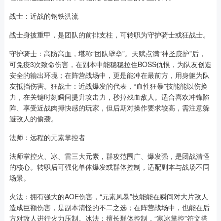
战士：近战的钢铁洪流
战士身披重甲，是团队的前排支柱，可转职为守护骑士或狂战士。
守护骑士：高防高血，堪称“团队壁垒”。天赋点满“神圣庇护”后，
可免疫3次致命伤害，在副本中能稳稳拉住BOSS仇恨，为队友创造
安全的输出环境；在阵营战场中，更是能冲在最前方，用身躯为队
友抵挡伤害。狂战士：近战爆发的代表，“血性狂暴”技能能以伤换
力，在关键时刻瞬间提升攻击力，秒掉残血敌人。适合喜欢冲锋陷
阵、享受近战肉搏快感的玩家，但后期对操作要求较高，需注意躲
避敌人的偷袭。
法师：远程的元素掌控者
法师掌控火、冰、雷三大元素，群攻范围广、爆发强，是团战清怪
的核心。转职后可强化单体爆发或群体控制，适配副本与战场不同
场景。
火法：拥有强大的AOE伤害，“元素风暴”技能能在瞬间对大片敌人
造成巨额伤害，是副本清怪的不二之选；在阵营战场中，也能在后
方对敌人进行火力压制。冰法：擅长群体控制，“寒冰掌控”符文搭