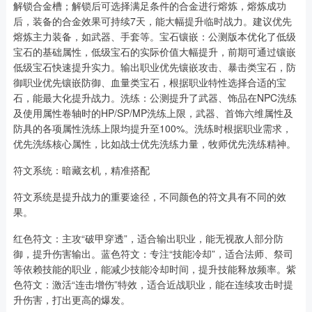
解锁合金槽；解锁后可选择满足条件的合金进行熔炼，熔炼成功
后，装备的合金效果可持续7天，能大幅提升临时战力。建议优先
熔炼主力装备，如武器、手套等。宝石镶嵌：公测版本优化了低级
宝石的基础属性，低级宝石的实际价值大幅提升，前期可通过镶嵌
低级宝石快速提升实力。输出职业优先镶嵌攻击、暴击类宝石，防
御职业优先镶嵌防御、血量类宝石，根据职业特性选择合适的宝
石，能最大化提升战力。洗练：公测提升了武器、饰品在NPC洗练
及使用属性卷轴时的HP/SP/MP洗练上限，武器、首饰六维属性及
防具的各项属性洗练上限均提升至100%。洗练时根据职业需求，
优先洗练核心属性，比如战士优先洗练力量，牧师优先洗练精神。
符文系统：暗藏玄机，精准搭配
符文系统是提升战力的重要途径，不同颜色的符文具有不同的效
果。
红色符文：主攻“破甲穿透”，适合输出职业，能无视敌人部分防
御，提升伤害输出。蓝色符文：专注“技能冷却”，适合法师、祭司
等依赖技能的职业，能减少技能冷却时间，提升技能释放频率。紫
色符文：激活“连击增伤”特效，适合近战职业，能在连续攻击时提
升伤害，打出更高的爆发。