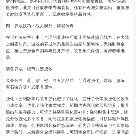
梦3种难度。副本内分布7大首领BOSS与海量精英怪，需5-8人高
度协作，通关可获取赛季专属装备、稀有外观与荣誉奖励，难度与
奖励随赛季迭代更新，让玩家始终保持新鲜感。
四、养成技巧：战力飙升，铸就传奇
在《神泣纷争》中，合理的养成技巧能让你快速提升战力，在大陆
上崭露头角。游戏的养成体系兼顾自由度与策略性，无强制氪金
点，核心资源全靠副本与任务产出，装备永久保值、可跨赛季继
承。
装备养成：细节决定成败
装备分白、蓝、紫、橙、红五大品质，可通过强化、熔炼、洗练、
宝石镶嵌等方式提升属性。
强化：公测版本对装备强化进行了优化，提升了低等级强化的效果
与成功率，优化了强化难度梯度。前期优先强化武器和防具，提升
输出与生存能力，可优先将装备强化至+10；强化时集中资源，避
免分散强化多个装备，同时注意积累强化祝福值，可获得额外属性
加成。熔炼：公测新增装备熔炼玩法，分为合金槽锻造与合金熔炼
两个阶段。未解锁合金槽的装备，可消耗金币进行锻造，进度满后