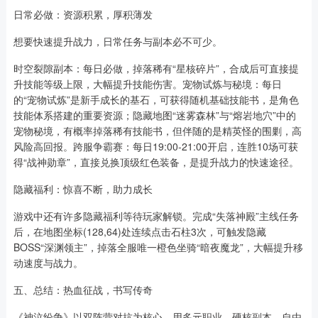
日常必做：资源积累，厚积薄发
想要快速提升战力，日常任务与副本必不可少。
时空裂隙副本：每日必做，掉落稀有“星核碎片”，合成后可直接提
升技能等级上限，大幅提升技能伤害。宠物试炼与秘境：每日
的“宠物试炼”是新手成长的基石，可获得随机基础技能书，是角色
技能体系搭建的重要资源；隐藏地图“迷雾森林”与“熔岩地穴”中的
宠物秘境，有概率掉落稀有技能书，但伴随的是精英怪的围剿，高
风险高回报。跨服争霸赛：每日19:00-21:00开启，连胜10场可获
得“战神勋章”，直接兑换顶级红色装备，是提升战力的快速途径。
隐藏福利：惊喜不断，助力成长
游戏中还有许多隐藏福利等待玩家解锁。完成“失落神殿”主线任务
后，在地图坐标(128,64)处连续点击石柱3次，可触发隐藏
BOSS“深渊领主”，掉落全服唯一橙色坐骑“暗夜魔龙”，大幅提升移
动速度与战力。
五、总结：热血征战，书写传奇
《神泣纷争》以双阵营对抗为核心，用多元职业、硬核副本、自由