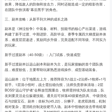
效果，降低敌人的防御和攻击力，同时还能造成一定的暗影伤害，
在团队中扮演着“幕后黑手”的角色。
三、副本攻略：从新手到大神的成长之路
副本是《神泣纷争》中装备、材料、技能书的核心产出渠道，游戏
构建了新手过渡、中期进阶、高阶毕业、赛季专属四大梯度副本体
系，难度层层递进，奖励同步升级，完美适配不同等级、不同实力
的玩家。
新手过渡副本（40-50级）：入门试炼，快速成型
新手过渡副本以远山副本和副本为主，是玩家接触的首个团队挑
战，难度较低，主要帮助玩家熟悉游戏操作、成型基础装备。
远山副本：位于地图左上方，推荐阵容为1战士+2法师+1牧师+1弓
箭手。1层清小怪时，战士需拉稳仇恨，法师负责群体清场；2层
BOSS“远山守护者”会释放范围重击，牧师需持续为队友抬血，队
友则要灵活走位躲避技能。通关后可掉落40级紫色防具、中级强化
石与2级宝石。副本：坐标为(45,22)，分狮子、老虎双路线，机制
相对复杂，需消耗仿制龙纹硬币入场。副本中怪物的攻击带有眩晕