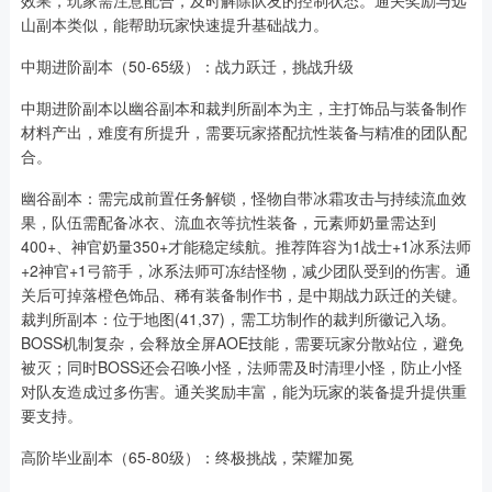
效果，玩家需注意配合，及时解除队友的控制状态。通关奖励与远
山副本类似，能帮助玩家快速提升基础战力。
中期进阶副本（50-65级）：战力跃迁，挑战升级
中期进阶副本以幽谷副本和裁判所副本为主，主打饰品与装备制作
材料产出，难度有所提升，需要玩家搭配抗性装备与精准的团队配
合。
幽谷副本：需完成前置任务解锁，怪物自带冰霜攻击与持续流血效
果，队伍需配备冰衣、流血衣等抗性装备，元素师奶量需达到
400+、神官奶量350+才能稳定续航。推荐阵容为1战士+1冰系法师
+2神官+1弓箭手，冰系法师可冻结怪物，减少团队受到的伤害。通
关后可掉落橙色饰品、稀有装备制作书，是中期战力跃迁的关键。
裁判所副本：位于地图(41,37)，需工坊制作的裁判所徽记入场。
BOSS机制复杂，会释放全屏AOE技能，需要玩家分散站位，避免
被灭；同时BOSS还会召唤小怪，法师需及时清理小怪，防止小怪
对队友造成过多伤害。通关奖励丰富，能为玩家的装备提升提供重
要支持。
高阶毕业副本（65-80级）：终极挑战，荣耀加冕