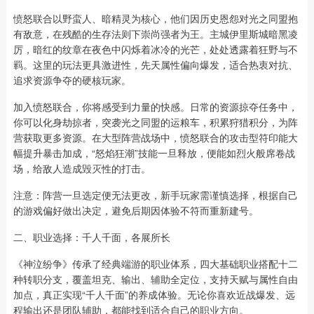
愤怒联合以野蛮人、暗精灵为核心，他们因历史恩怨对光之同盟抱
有敌意，在残酷的生存法则下崇尚强者为王。主城伊里斯城暗黑凌
厉，暗红的纹章在夜色中闪烁着冰冷的光芒，处处透露着狂野与不
羁。这里的玩法更具激进性，先天属性偏向爆发，适合热衷对抗、
追求资源争夺的硬核玩家。
加入愤怒联合，你将感受到力量的快感。日常的资源掠夺任务中，
你可以化身劫掠者，突袭光之同盟的运粮车，积累狩猎积分，为阵
营获取更多资源。在大型阵营战场中，愤怒联合的攻击型符印能大
幅提升暴击加成，“怒焰狂潮”技能一旦释放，便能如烈火般席卷战
场，给敌人造成毁灭性的打击。
注意：阵营一旦选定便无法更改，新手玩家需谨慎选择，根据自己
的游戏偏好做出决定，避免后期因体验不符而重新建号。
二、职业选择：千人千面，各展所长
《神泣纷争》传承了经典端游的职业体系，四大基础职业搭配十二
种转职分支，覆盖坦克、输出、辅助全定位，支持天赋与属性自由
加点，真正实现“千人千面”的养成体验。无论你喜欢近战爆发、远
程输出还是团队辅助，都能找到适合自己的职业方向。