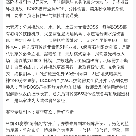
高阶毕业副本以元素塔、黑暗裂隙与克劳伦巢穴为核心，是毕业级
终极挑战，BOSS携带全屏AOE、分摊伤害、读条秒杀等复杂机
制，要求全员达标护甲与抗性才能通关。
元素塔：分层挑战火、水、风、土四大元素BOSS，每层BOSS都
有独特的技能机制。火层需躲避火焰风暴，水层需分摊水爆伤害，
风层需防止被击飞，土层需抵抗震荡攻击。要求全员护甲60+、抗
性70+，通关后可掉落元素系列毕业装、6级宝石与限定外观，是硬
核玩家的必争之地。黑暗裂隙：无尽模式副本，消耗发光树枝入
场，建议战力3800+挑战。层数越高，奖励越稀有，玩家需要不断
提升自己的战力，才能挑战更高层数，获取顶级资源。克劳伦巢
穴：终极副本，1-2层“魔王化身”60分钟刷新，3层“地狱暗黑死
神”240分钟刷新。BOSS的全屏AOE技能需要全员分摊，否则会被
秒杀；同时BOSS还会释放读条秒杀技能，牧师需及时使用解控技
能解除队友的控制状态。通关后可掉落55级传说装备与顶级锻造材
料，是玩家成为大陆强者的象征。
赛季专属副本：赛季狂欢，新鲜不断
当前S1赛季“沧澜溯古”开启，赛季专属副本分阵营设计，光之同盟
为库恩・希尔布斯，愤怒联合为库恩・卡普特，设普通、冒险、噩