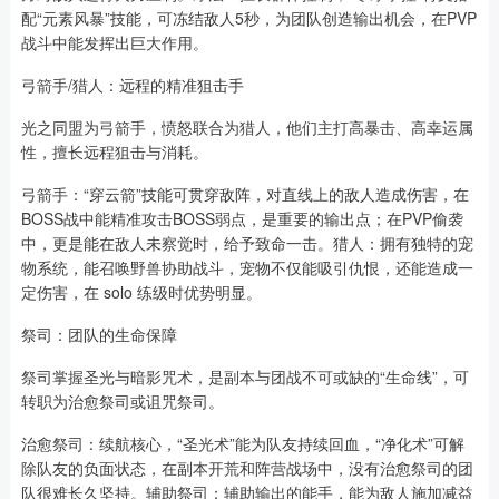
配“元素风暴”技能，可冻结敌人5秒，为团队创造输出机会，在PVP
战斗中能发挥出巨大作用。
弓箭手/猎人：远程的精准狙击手
光之同盟为弓箭手，愤怒联合为猎人，他们主打高暴击、高幸运属
性，擅长远程狙击与消耗。
弓箭手：“穿云箭”技能可贯穿敌阵，对直线上的敌人造成伤害，在
BOSS战中能精准攻击BOSS弱点，是重要的输出点；在PVP偷袭
中，更是能在敌人未察觉时，给予致命一击。猎人：拥有独特的宠
物系统，能召唤野兽协助战斗，宠物不仅能吸引仇恨，还能造成一
定伤害，在 solo 练级时优势明显。
祭司：团队的生命保障
祭司掌握圣光与暗影咒术，是副本与团战不可或缺的“生命线”，可
转职为治愈祭司或诅咒祭司。
治愈祭司：续航核心，“圣光术”能为队友持续回血，“净化术”可解
除队友的负面状态，在副本开荒和阵营战场中，没有治愈祭司的团
队很难长久坚持。辅助祭司：辅助输出的能手，能为敌人施加减益