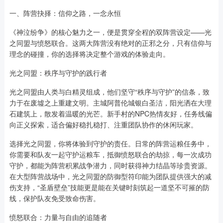
一、阵营抉择：信仰之路，一念永恒
《神泣纷争》的核心魅力之一，便是贯穿全程的双阵营设定——光
之同盟与愤怒联合。这两大阵营没有绝对的正邪之分，只有信仰与
理念的碰撞，你的选择将决定整个游戏的体验走向。
光之同盟：秩序与守护的践行者
光之同盟由人类与白精灵组成，他们坚守“秩序与守护”的信条，致
力于在废墟之上重建文明。主城阿普伦城银白圣洁，阳光洒在大理
石建筑上，散发着温暖的光芒。新手村的NPC热情友好，任务线偏
向正义探索，适合偏好稳扎稳打、注重团队协作的休闲玩家。
选择光之同盟，你将体验到守护的责任。日常的阵营运粮任务中，
你需要和队友一起守护运粮车，抵御愤怒联合的劫掠，每一次成功
守护，都能为阵营积累战争潜力，同时获得神力结晶等珍贵资源。
在大型阵营战场中，光之同盟的防御型符印能为团队提供强大的减
伤支持，“圣盾壁垒”技能更是能在关键时刻筑起一道坚不可摧的防
线，保护队友免受致命伤害。
愤怒联合：力量与自由的追随者