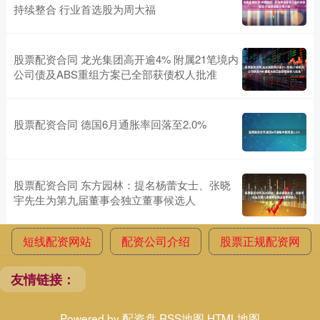
持续整合 行业首选股为周大福
股票配资合同 龙光集团高开逾4% 附属21笔境内
公司债及ABS重组方案已全部获债权人批准
股票配资合同 德国6月通胀率回落至2.0%
股票配资合同 东方园林：提名杨蕾女士、张晓
宇先生为第九届董事会独立董事候选人
短线配资网站
配资公司介绍
股票正规配资网
友情链接：
Powered by
配资盘
RSS地图
HTML地图