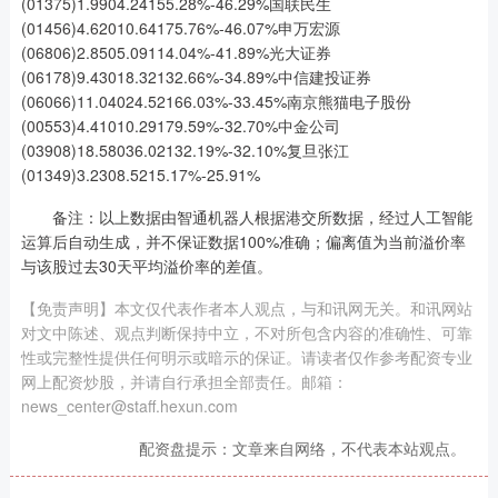
(01375)1.9904.24155.28%-46.29%国联民生
(01456)4.62010.64175.76%-46.07%申万宏源
(06806)2.8505.09114.04%-41.89%光大证券
(06178)9.43018.32132.66%-34.89%中信建投证券
(06066)11.04024.52166.03%-33.45%南京熊猫电子股份
(00553)4.41010.29179.59%-32.70%中金公司
(03908)18.58036.02132.19%-32.10%复旦张江
(01349)3.2308.5215.17%-25.91%
备注：以上数据由智通机器人根据港交所数据，经过人工智能
运算后自动生成，并不保证数据100%准确；偏离值为当前溢价率
与该股过去30天平均溢价率的差值。
【免责声明】本文仅代表作者本人观点，与和讯网无关。和讯网站
对文中陈述、观点判断保持中立，不对所包含内容的准确性、可靠
性或完整性提供任何明示或暗示的保证。请读者仅作参考配资专业
网上配资炒股，并请自行承担全部责任。邮箱：
news_center@staff.hexun.com
配资盘提示：文章来自网络，不代表本站观点。