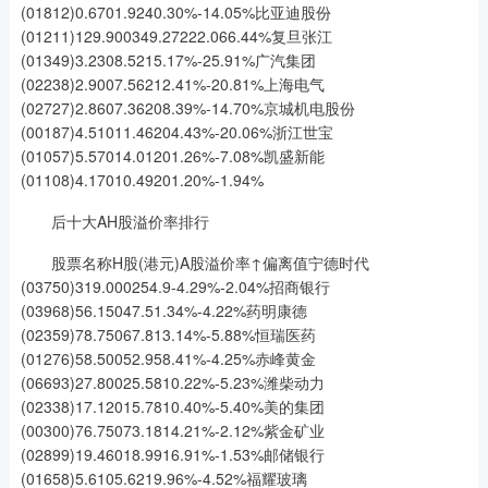
(01812)0.6701.9240.30%-14.05%比亚迪股份
(01211)129.900349.27222.066.44%复旦张江
(01349)3.2308.5215.17%-25.91%广汽集团
(02238)2.9007.56212.41%-20.81%上海电气
(02727)2.8607.36208.39%-14.70%京城机电股份
(00187)4.51011.46204.43%-20.06%浙江世宝
(01057)5.57014.01201.26%-7.08%凯盛新能
(01108)4.17010.49201.20%-1.94%
后十大AH股溢价率排行
股票名称H股(港元)A股溢价率↑偏离值宁德时代
(03750)319.000254.9-4.29%-2.04%招商银行
(03968)56.15047.51.34%-4.22%药明康德
(02359)78.75067.813.14%-5.88%恒瑞医药
(01276)58.50052.958.41%-4.25%赤峰黄金
(06693)27.80025.5810.22%-5.23%潍柴动力
(02338)17.12015.7810.40%-5.40%美的集团
(00300)76.75073.1814.21%-2.12%紫金矿业
(02899)19.46018.9916.91%-1.53%邮储银行
(01658)5.6105.6219.96%-4.52%福耀玻璃