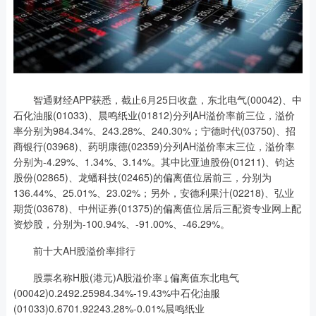
智通财经APP获悉，截止6月25日收盘，东北电气(00042)、中
石化油服(01033)、晨鸣纸业(01812)分列AH溢价率前三位，溢价
率分别为984.34%、243.28%、240.30%；宁德时代(03750)、招
商银行(03968)、药明康德(02359)分列AH溢价率末三位，溢价率
分别为-4.29%、1.34%、3.14%。其中比亚迪股份(01211)、钧达
股份(02865)、龙蟠科技(02465)的偏离值位居前三，分别为
136.44%、25.01%、23.02%；另外，安德利果汁(02218)、弘业
期货(03678)、中州证券(01375)的偏离值位居后三配资专业网上配
资炒股，分别为-100.94%、-91.00%、-46.29%。
前十大AH股溢价率排行
股票名称H股(港元)A股溢价率↓偏离值东北电气
(00042)0.2492.25984.34%-19.43%中石化油服
(01033)0.6701.92243.28%-0.01%晨鸣纸业