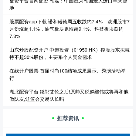
配资平台官网配资 韩媒：中国成为韩国最大进口车来源
地
股票配资app下载 诺和诺德周五收跌约7.4%，欧洲股市7
月份涨超1.1%，油气板块累涨超9.1%、科技板块跌约
7.3%
山东炒股配资开户 中聚投资（01959.HK）控股股东拟减
持不超30%股份，主要系个人资金需求
在线开户股票 首届时尚100结项成果展示、秀演活动举
行
湖北配资平台 继郭艾伦之后!原帅又说赵继伟或将再和他
做队友,辽篮会交易队长吗
推荐资讯