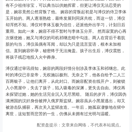
有不少祖传珍宝，可以典当以供她挥霍，但更让溥仪无法忍受的
是，婉容竟然公然背叛了他。 婉容的背叛起初是与溥仪的侍卫李体
玉开始的。两人逐渐熟稔，最终发展到同床共枕，而这一切，溥仪
却浑然不知。溥仪对李体玉极为信任，还派他外出学习，计划日后
重用。如此一来，婉容不得不暂时与李体玉分开。 然而寂寞的心再
次驱使她，她又与溥仪的司机祁继忠暗中勾连。两人在背后干着肮
脏的勾当，溥仪虽偶有耳闻，却以为只是流言蜚语，根本未加相
信。直到婉容怀孕，秘密终于无法掩盖。孩子出生后，溥仪震怒，
将孩子残忍地投入火中葬身。
溥仪通过审讯得知，婉容的两段奸情分别涉及李体玉和祁继忠。此
时的溥仪已非皇帝，无权施以极刑。无奈之下，他各自给予二人三
百两银子，让他们离开，从此封口。而婉容配资在线开户，则被锁
入小黑屋中，失去了孩子，陷入吸毒的深渊，更失去自由。溥仪再
未探望过她，她的生活完全沉入无尽黑暗。 随后的岁月，溥仪因伪
满洲国的汉奸身份被押入俄罗斯监狱。婉容虽从小黑屋逃出，却又
被游击队捕获，再次关入监狱改造。一年后，她孤寂凄惨地在狱中
离世，这短暂而悲苦的一生，仿佛从未拥有过光明与温暖。
配资盘提示：文章来自网络，不代表本站观点。