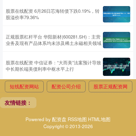
股票在线配资 6月26日芯海转债下跌0.19%，转
股溢价率79.36%
正规股票杠杆平台 华阳新材(600281.SH)：主营
业务及现有产品体系均未涉及稀土永磁相关领域
股票在线配资 中信证券：“大而美”法案预计导致
中长期长端美债利率中枢水平上行
短线配资网站
配资公司介绍
股票正规配资网
友情链接：
Powered by
配资盘
RSS地图
HTML地图
Copyright
© 2013-2026