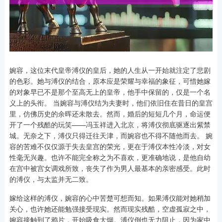
婉容，这位末代皇帝溥仪的皇后，她的人生从一开始就注定了悲剧
的色彩。她与溥仪的结合，原本应是荣耀与幸福的象征，可惜她嫁
的对象早已不是那个至高无上的皇帝，他手中保留的，仅是一个名
义上的头衔。 当婉容与溥仪结为夫妻时，他们依旧住在昔日的皇宫
里，仿佛历史的余晖还未散去。然而，婚后的短短几个月，命运便
开了一个残酷的玩笑——冯玉祥进入北京，将溥仪彻底驱逐出紫禁
城。无奈之下，溥仪只得迁往天津，而婉容也不得不随他而去。 婉
容的苦难不仅仅源于失去皇宫的荣光，更在于溥仪本性冷淡，对女
性毫无兴趣。也许不能完全称之为不喜欢，更准确地说，是他自幼
在宫中被宫女调戏所致，丧失了作为男人最基本的亲密感受。此时
的溥仪，与太监并无二致。
嫁给这样的溥仪，婉容的心中苦楚可想而知。如果溥仪能对她稍加
关心，也许她还能勉强接受现实。然而现实残酷，空虚孤寂之中，
婉容接触到了鸦片，开始吸食大烟。溥仪倒也无力阻止，因为家中