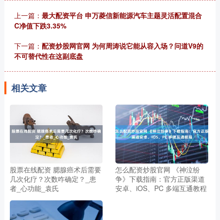
上一篇：
最大配资平台 申万菱信新能源汽车主题灵活配置混合
C净值下跌3.35%
下一篇：
配资炒股网官网 为何周涛说它能从容入场？问道V9的
不可替代性在这副底盘
相关文章
股票在线配资 腮腺癌术后需要
怎么配资炒股官网 《神泣纷
几次化疗？次数咋确定？_患
争》下载指南：官方正版渠道
者_心功能_袁氏
安卓、iOS、PC 多端互通教程