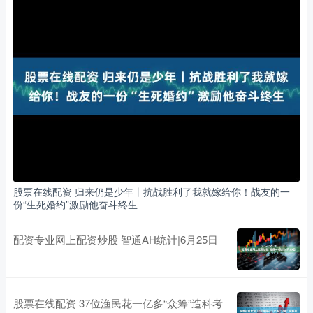
股票在线配资 归来仍是少年丨抗战胜利了我就嫁给你！战友的一
份“生死婚约”激励他奋斗终生
配资专业网上配资炒股 智通AH统计|6月25日
股票在线配资 37位渔民花一亿多“众筹”造科考