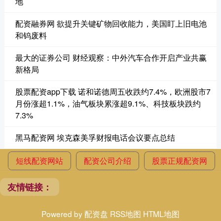
地
配资融券网 欲提升关键矿物回收能力，美国盯上旧电池
和钨废料
最大的证券公司 财经观察：中外汽车合作开启产业共赢
新格局
股票配资app下载 诺和诺德周五收跌约7.4%，欧洲股市7
月份涨超1.1%，油气板块累涨超9.1%、科技板块跌约
7.3%
黑马配资网 埃克森美孚财报电话会议要点总结
短线配资网站
配资公司介绍
股票正规配资网
友情链接：
Powered by
配资盘
RSS地图
HTML地图